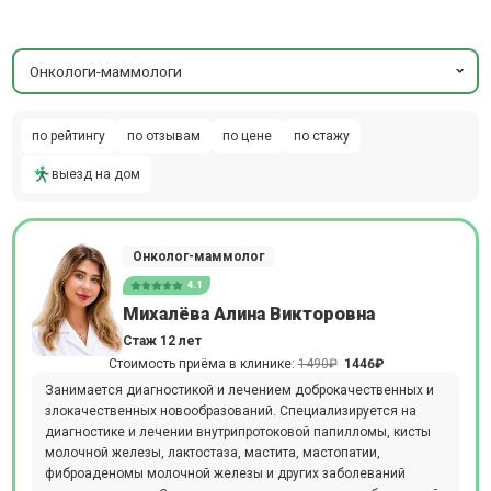
Онкологи-маммологи
по рейтингу
по отзывам
по цене
по стажу
выезд на дом
Онколог-маммолог
4.1
Михалёва Алина Викторовна
Стаж 12 лет
Стоимость приёма в клинике:
1490₽
1446₽
Занимается диагностикой и лечением доброкачественных и
злокачественных новообразований. Специализируется на
диагностике и лечении внутрипротоковой папилломы, кисты
молочной железы, лактостаза, мастита, мастопатии,
фиброаденомы молочной железы и других заболеваний