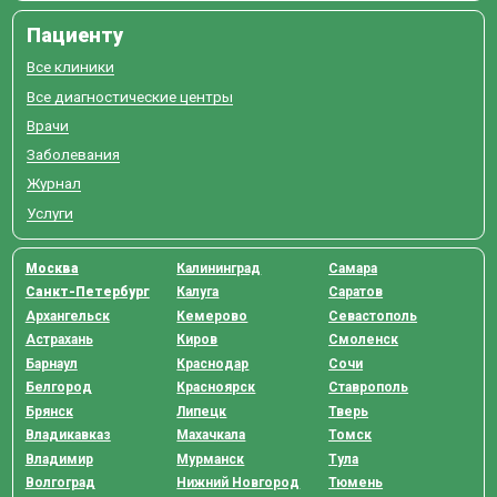
Пациенту
Все клиники
Все диагностические центры
Врачи
Заболевания
Журнал
Услуги
Москва
Калининград
Самара
Санкт-Петербург
Калуга
Саратов
Архангельск
Кемерово
Севастополь
Астрахань
Киров
Смоленск
Барнаул
Краснодар
Сочи
Белгород
Красноярск
Ставрополь
Брянск
Липецк
Тверь
Владикавказ
Махачкала
Томск
Владимир
Мурманск
Тула
Волгоград
Нижний Новгород
Тюмень