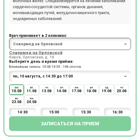
молочных желез. Специализируется на лечении заболеваний
сердечно-сосудистой системы, органов дыхания,
мочевыводящих путей, желудочно-кишечного тракта,
эндокринных заболеваний.
Врач принимает в 2 клиниках:
Совермед на Орловской
Киров, Орловская, д. 18
Выберите день и время приёма:
Ближайшая запись: 10.08 14:30 · 148 слотов
пн
вт
чт
пт
пн
вт
ср
чт
10.08
11.08
13.08
14.08
17.08
18.08
19.08
20.08
вс
пн
23.08
24.08
14:30
15:00
15:30
16:30
ЗАПИСАТЬСЯ НА ПРИЕМ