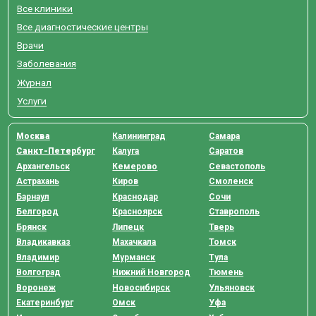
Все клиники
Все диагностические центры
Врачи
Заболевания
Журнал
Услуги
Москва
Калининград
Самара
Санкт-Петербург
Калуга
Саратов
Архангельск
Кемерово
Севастополь
Астрахань
Киров
Смоленск
Барнаул
Краснодар
Сочи
Белгород
Красноярск
Ставрополь
Брянск
Липецк
Тверь
Владикавказ
Махачкала
Томск
Владимир
Мурманск
Тула
Волгоград
Нижний Новгород
Тюмень
Воронеж
Новосибирск
Ульяновск
Екатеринбург
Омск
Уфа