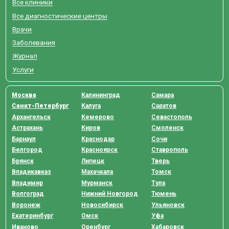
Все клиники
Все диагностические центры
Врачи
Заболевания
Журнал
Услуги
Москва
Калининград
Самара
Санкт-Петербург
Калуга
Саратов
Архангельск
Кемерово
Севастополь
Астрахань
Киров
Смоленск
Барнаул
Краснодар
Сочи
Белгород
Красноярск
Ставрополь
Брянск
Липецк
Тверь
Владикавказ
Махачкала
Томск
Владимир
Мурманск
Тула
Волгоград
Нижний Новгород
Тюмень
Воронеж
Новосибирск
Ульяновск
Екатеринбург
Омск
Уфа
Иваново
Оренбург
Хабаровск