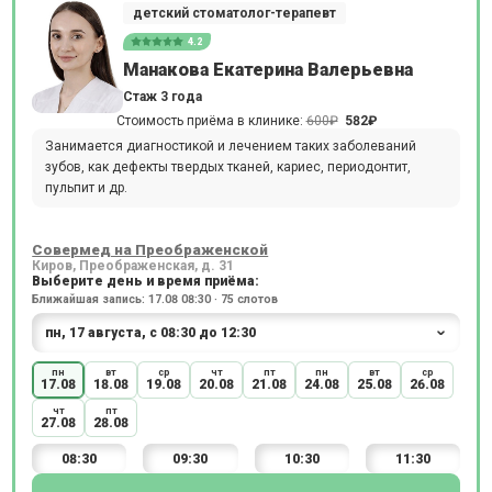
детский стоматолог-терапевт
4.2
Манакова Екатерина Валерьевна
Стаж 3 года
Стоимость приёма в клинике:
600₽
582₽
Занимается диагностикой и лечением таких заболеваний
зубов, как дефекты твердых тканей, кариес, периодонтит,
пульпит и др.
Совермед на Преображенской
Киров, Преображенская, д. 31
Выберите день и время приёма:
Ближайшая запись: 17.08 08:30 · 75 слотов
пн
вт
ср
чт
пт
пн
вт
ср
17.08
18.08
19.08
20.08
21.08
24.08
25.08
26.08
чт
пт
27.08
28.08
08:30
09:30
10:30
11:30