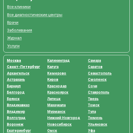
Все клиники
Все диагностические центры
Врачи
Заболевания
Журнал
Услуги
Москва
Калининград
Самара
Санкт-Петербург
Калуга
Саратов
Архангельск
Кемерово
Севастополь
Астрахань
Киров
Смоленск
Барнаул
Краснодар
Сочи
Белгород
Красноярск
Ставрополь
Брянск
Липецк
Тверь
Владикавказ
Махачкала
Томск
Владимир
Мурманск
Тула
Волгоград
Нижний Новгород
Тюмень
Воронеж
Новосибирск
Ульяновск
Екатеринбург
Омск
Уфа