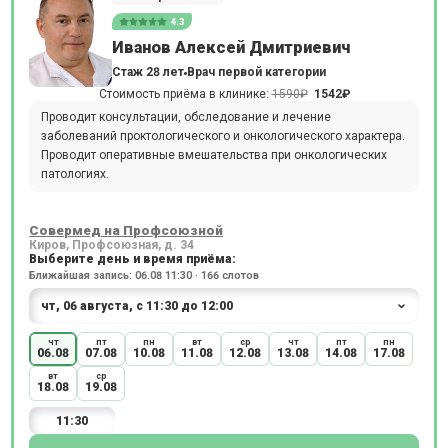
4.3
Иванов Алексей Дмитриевич
Стаж 28 лет
Врач первой категории
Стоимость приёма в клинике:
1590₽
1542₽
Проводит консультации, обследование и лечение
заболеваний проктологического и онкологического характера.
Проводит оперативные вмешательства при онкологических
патологиях.
Совермед на Профсоюзной
Киров, Профсоюзная, д. 34
Выберите день и время приёма:
Ближайшая запись: 06.08 11:30 · 166 слотов
чт
пт
пн
вт
ср
чт
пт
пн
06.08
07.08
10.08
11.08
12.08
13.08
14.08
17.08
вт
ср
18.08
19.08
11:30