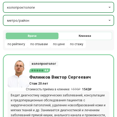
колопроктологи
метро/район
Врачи
Клиники
по рейтингу
по отзывам
по цене
по стажу
колопроктолог
4.4
Филинков Виктор Сергеевич
Стаж 20 лет
Стоимость приёма в клинике:
1590₽
1542₽
Ведет диагностику хирургических заболеваний, консультации
и предоперационные обследования пациентов с
хирургической патологией, удаление новообразований кожи и
мягких тканей и др. Занимается диагностикой и лечением
заболеваний прямой кишки, анального канала и промежности,