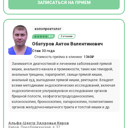
ЗАПИСАТЬСЯ НА ПРИЕМ
колопроктолог
4.3
2 отзыва
Обатуров Антон Валентинович
Стаж 33 года
Стоимость приёма в клинике:
1360₽
Занимается диагностикой и лечением заболеваний прямой
кишки, анального канала и промежности, таких как геморрой,
анальные трещины, парапроктит, свищи прямой кишки,
анальный зуд, выпадение прямой кишки, ректоцеле. Владеет
всеми методиками эндоскопических исследований, включая
эндоскопическое ультразвуковое исследование органов
брюшной полости, эзофагогастродуоденоскопию,
колоноскопию, бронхоскопию, лапароскопию, полипэктомию
органов желудочно-кишечного тракта и толстой кишки и др.
Альфа-Центр Здоровья Киров
Киров, Преображенская, д.37