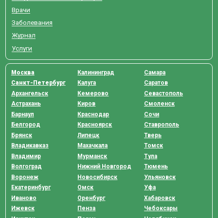
Врачи
Заболевания
Журнал
Услуги
Москва
Калининград
Самара
Санкт-Петербург
Калуга
Саратов
Архангельск
Кемерово
Севастополь
Астрахань
Киров
Смоленск
Барнаул
Краснодар
Сочи
Белгород
Красноярск
Ставрополь
Брянск
Липецк
Тверь
Владикавказ
Махачкала
Томск
Владимир
Мурманск
Тула
Волгоград
Нижний Новгород
Тюмень
Воронеж
Новосибирск
Ульяновск
Екатеринбург
Омск
Уфа
Иваново
Оренбург
Хабаровск
Ижевск
Пенза
Чебоксары